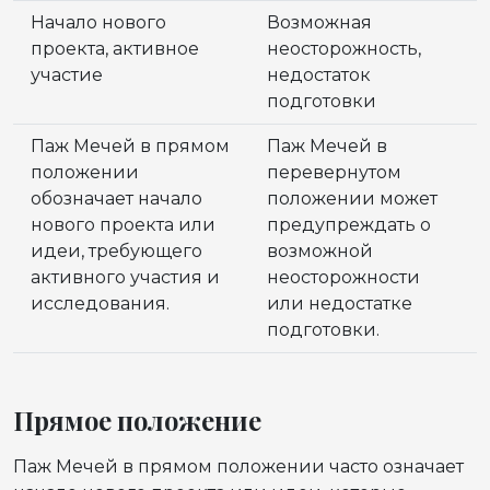
Начало нового
Возможная
проекта, активное
неосторожность,
участие
недостаток
подготовки
Паж Мечей в прямом
Паж Мечей в
положении
перевернутом
обозначает начало
положении может
нового проекта или
предупреждать о
идеи, требующего
возможной
активного участия и
неосторожности
исследования.
или недостатке
подготовки.
Прямое положение
Паж Мечей в прямом положении часто означает