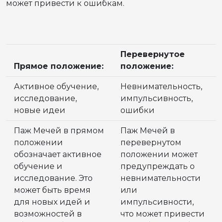
может привести к ошибкам.
Перевернутое
Прямое положение:
положение:
Активное обучение,
Невнимательность,
исследование,
импульсивность,
новые идеи
ошибки
Паж Мечей в прямом
Паж Мечей в
положении
перевернутом
обозначает активное
положении может
обучение и
предупреждать о
исследование. Это
невнимательности
может быть время
или
для новых идей и
импульсивности,
возможностей в
что может привести