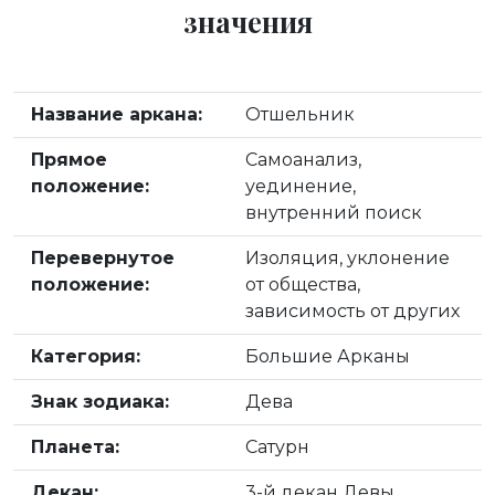
значения
Название аркана:
Отшельник
Прямое
Самоанализ,
положение:
уединение,
внутренний поиск
Перевернутое
Изоляция, уклонение
положение:
от общества,
зависимость от других
Категория:
Большие Арканы
Знак зодиака:
Дева
Планета:
Сатурн
Декан:
3-й декан Девы