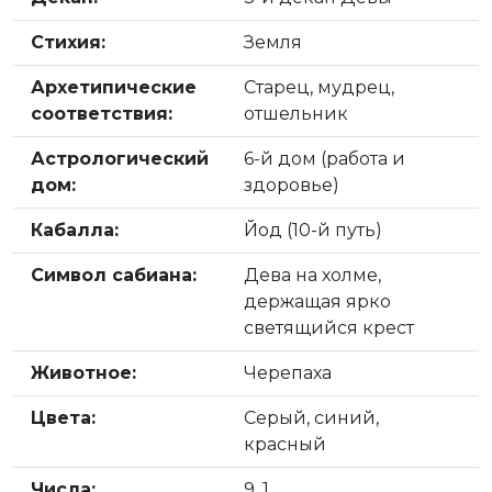
Стихия:
Земля
Архетипические
Старец, мудрец,
соответствия:
отшельник
Астрологический
6-й дом (работа и
дом:
здоровье)
Кабалла:
Йод (10-й путь)
Символ сабиана:
Дева на холме,
держащая ярко
светящийся крест
Животное:
Черепаха
Цвета:
Серый, синий,
красный
Числа:
9, 1