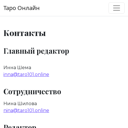
Перейти к содержимому
Таро Онлайн
Основная навигация
Контакты
Главный редактор
Инна Шема
inna@taro101.online
Сотрудничество
Нина Шилова
nina@taro101.online
Редактор