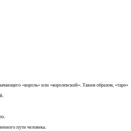
значающего «король» или «королевский». Таким образом, «таро»
й.
ро.
ненного пути человека.