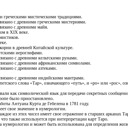
и и греческими мистическими традициями.
связано с древними греческими мистериями.
вязано с древними майя.
ом в XIX веке.
 мистиков.
еке.
корни в древней Китайской культуре.
петскими иероглифами.
связано с древними кельтскими рунами.
 связано с древними африканскими символами.
вязано с древними азтеками.
 связано с древними индийскими мантрами.
петского слова «Тар», означающего «путь», и «ро» или «рос», о
вали как символический язык для передачи секретных сообщени
ропе было приостановлено.
оты Антуана Курта де Гебелена в 1781 году.
еет свое значение в нумерологии.
аждое из этих чисел имеет свое отражение в старших арканах Та
 что также используется при интерпретации карт Таро.
на нумерологии и может быть использована для определения жиз