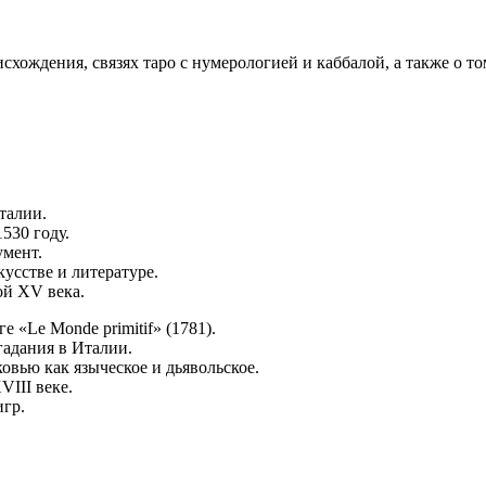
схождения, связях таро с нумерологией и каббалой, а также о том
талии.
530 году.
умент.
усстве и литературе.
ой XV века.
 «Le Monde primitif» (1781).
гадания в Италии.
овью как языческое и дьявольское.
VIII веке.
игр.