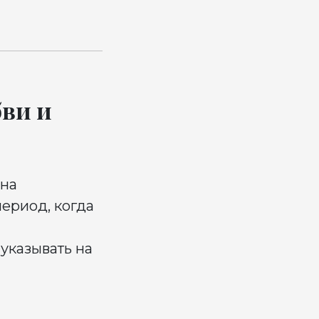
бви и
 на
период, когда
указывать на