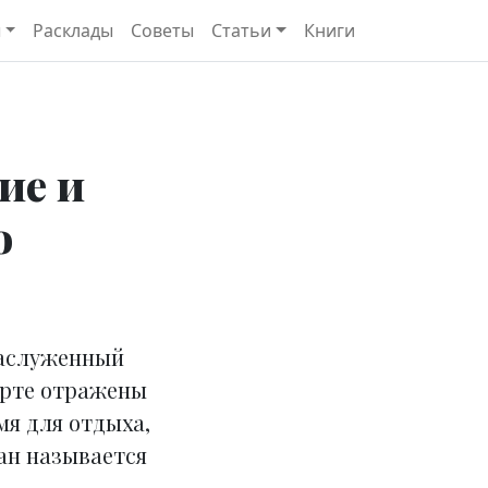
ы
Расклады
Советы
Статьи
Книги
ие и
о
заслуженный
карте отражены
мя для отдыха,
ан называется