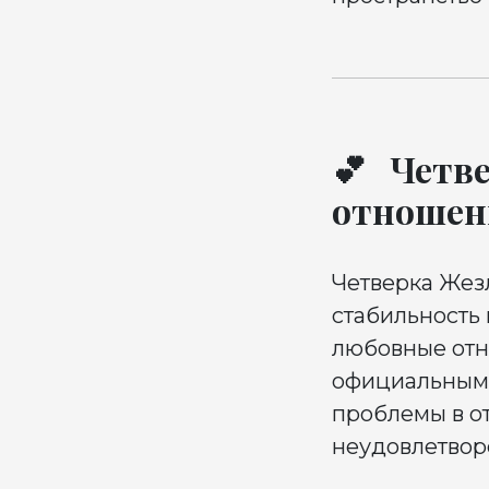
💕 Четве
отношен
Четверка Жез
стабильность 
любовные отн
официальными
проблемы в о
неудовлетвор