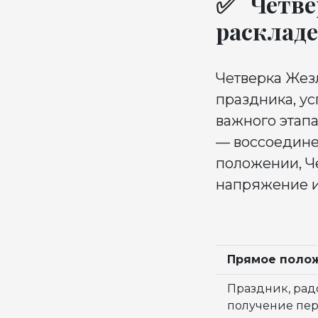
✅ Четвер
раскладе
Четверка Жез
праздника, ус
важного этап
— воссоедине
положении, Че
напряжение и
Прямое полож
Праздник, радо
получение пе