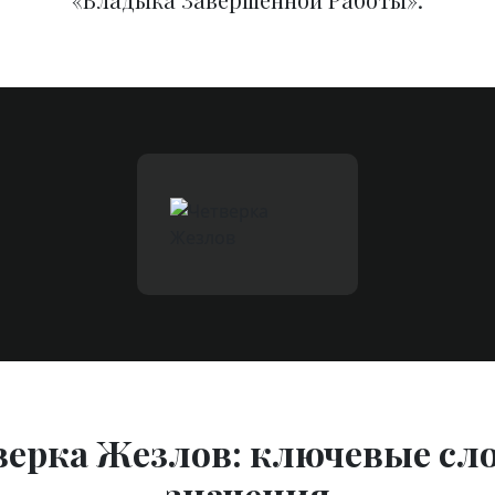
верка Жезлов: ключевые сло
значения