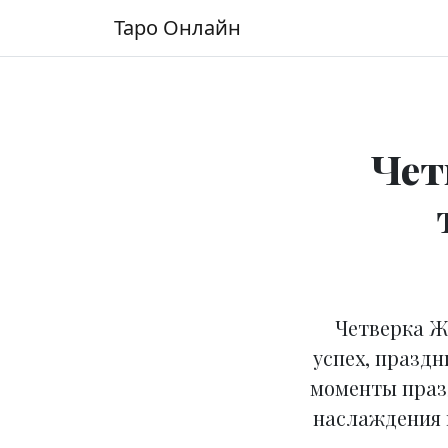
Перейти к содержимому
Таро Онлайн
Основная навигация
Чет
Четверка Ж
успех, праздн
моменты празд
наслаждения 