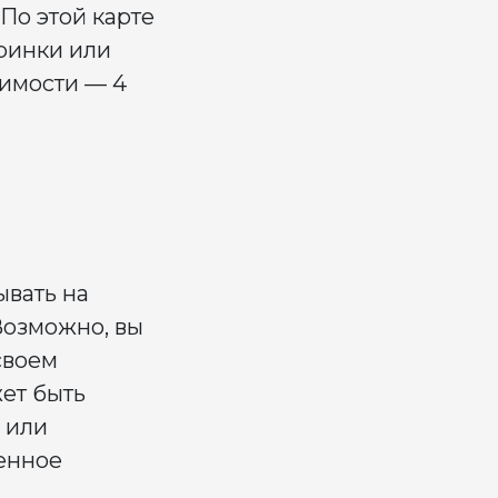
По этой карте
ринки или
жимости — 4
ывать на
Возможно, вы
своем
ет быть
а или
ненное