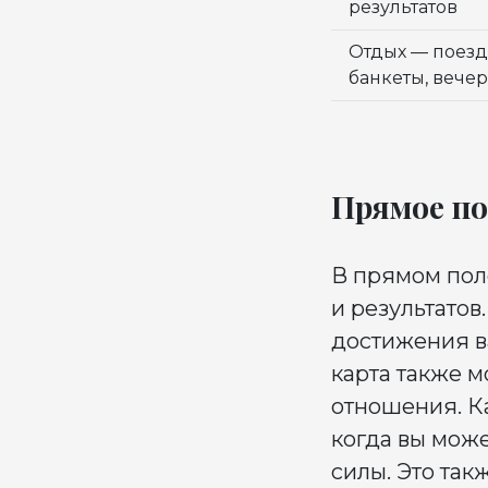
результатов
Отдых — поезд
банкеты, вече
Прямое п
В прямом пол
и результато
достижения ва
карта также 
отношения. Ка
когда вы може
силы. Это так