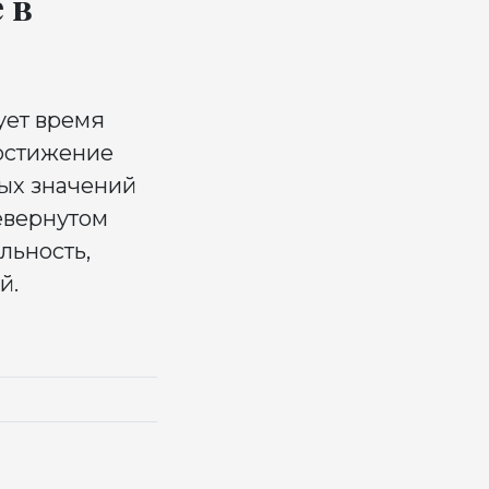
 в
ует время
достижение
ных значений
евернутом
льность,
й.