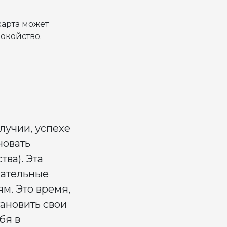
карта может
окойство.
лучии, успехе
новать
ва). Эта
лательные
м. Это время,
тановить свои
бя в