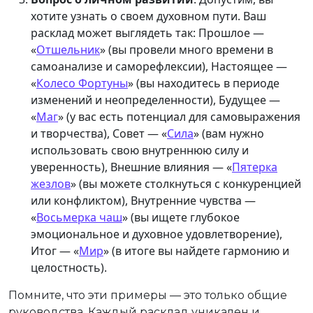
хотите узнать о своем духовном пути. Ваш
расклад может выглядеть так: Прошлое —
«
Отшельник
» (вы провели много времени в
самоанализе и саморефлексии), Настоящее —
«
Колесо Фортуны
» (вы находитесь в периоде
изменений и неопределенности), Будущее —
«
Маг
» (у вас есть потенциал для самовыражения
и творчества), Совет — «
Сила
» (вам нужно
использовать свою внутреннюю силу и
уверенность), Внешние влияния — «
Пятерка
жезлов
» (вы можете столкнуться с конкуренцией
или конфликтом), Внутренние чувства —
«
Восьмерка чаш
» (вы ищете глубокое
эмоциональное и духовное удовлетворение),
Итог — «
Мир
» (в итоге вы найдете гармонию и
целостность).
Помните, что эти примеры — это только общие
руководства. Каждый расклад уникален и