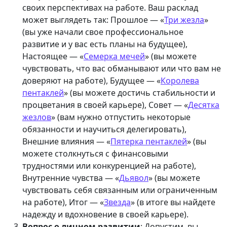
своих перспективах на работе. Ваш расклад
может выглядеть так: Прошлое — «
Три жезла
»
(вы уже начали свое профессиональное
развитие и у вас есть планы на будущее),
Настоящее — «
Семерка мечей
» (вы можете
чувствовать, что вас обманывают или что вам не
доверяют на работе), Будущее — «
Королева
пентаклей
» (вы можете достичь стабильности и
процветания в своей карьере), Совет — «
Десятка
жезлов
» (вам нужно отпустить некоторые
обязанности и научиться делегировать),
Внешние влияния — «
Пятерка пентаклей
» (вы
можете столкнуться с финансовыми
трудностями или конкуренцией на работе),
Внутренние чувства — «
Дьявол
» (вы можете
чувствовать себя связанным или ограниченным
на работе), Итог — «
Звезда
» (в итоге вы найдете
надежду и вдохновение в своей карьере).
Вопрос о личном развитии
: Допустим, вы