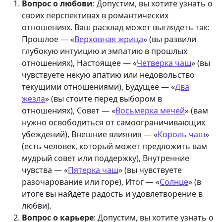
Вопрос о любови
: Допустим, вы хотите узнать о
своих перспективах в романтических
отношениях. Ваш расклад может выглядеть так:
Прошлое — «
Верховная жрица
» (вы развили
глубокую интуицию и эмпатию в прошлых
отношениях), Настоящее — «
Четверка чаш
» (вы
чувствуете некую апатию или недовольство
текущими отношениями), Будущее — «
Два
жезла
» (вы стоите перед выбором в
отношениях), Совет — «
Восьмерка мечей
» (вам
нужно освободиться от самоограничивающих
убеждений), Внешние влияния — «
Король чаш
»
(есть человек, который может предложить вам
мудрый совет или поддержку), Внутренние
чувства — «
Пятерка чаш
» (вы чувствуете
разочарование или горе), Итог — «
Солнце
» (в
итоге вы найдете радость и удовлетворение в
любви).
Вопрос о карьере
: Допустим, вы хотите узнать о