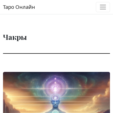
Перейти к содержимому
Таро Онлайн
Основная навигация
Чакры